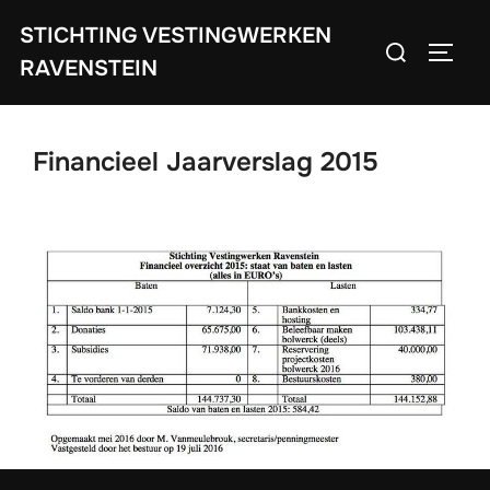
Ga
STICHTING VESTINGWERKEN
Zoek
naar
TOGGL
RAVENSTEIN
naar:
de
inhoud
Financieel Jaarverslag 2015