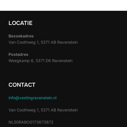
LOCATIE
Bezoekadres
Van Coothweg 1, 5371 AB Ravenstein
Postadres
Weegkamp 6, 5371 DK Ravenstein
CONTACT
info@vestingravenstein.nl
Van Coothweg 1, 5371 AB Ravenstein
NL50RABO0173673872