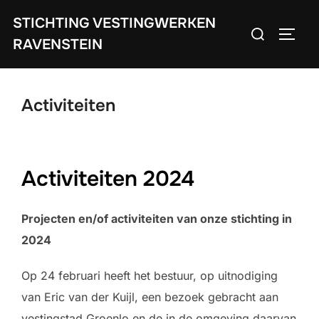
Ga
STICHTING VESTINGWERKEN
Zoek
naar
TOGGL
RAVENSTEIN
naar:
de
inhoud
Activiteiten
Activiteiten 2024
Projecten en/of activiteiten van onze stichting in
2024
Op 24 februari heeft het bestuur, op uitnodiging
van Eric van der Kuijl, een bezoek gebracht aan
vestingstad Groenlo en de in de omgeving daarvan