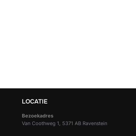
LOCATIE
Bezoekadres
Van Coothweg 1, 5371 AB Ravenstein