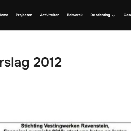
Home
Projecten
Activiteiten
Bolwerck
De stichting
Ges
rslag 2012