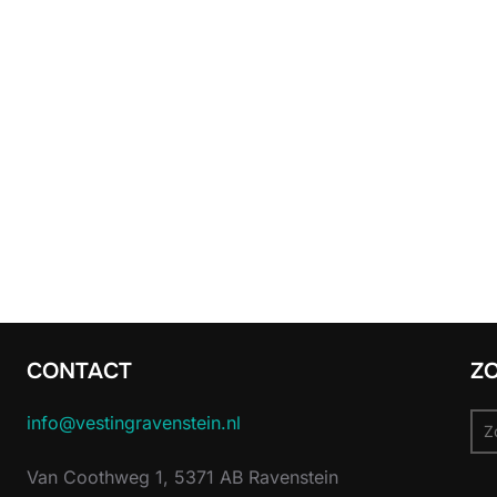
CONTACT
Z
Zo
info@vestingravenstein.nl
naa
Van Coothweg 1, 5371 AB Ravenstein