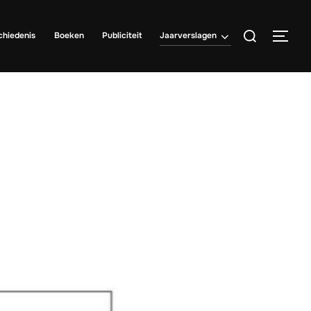
Zoek
chiedenis
Boeken
Publiciteit
Jaarverslagen
TOGG
naar: